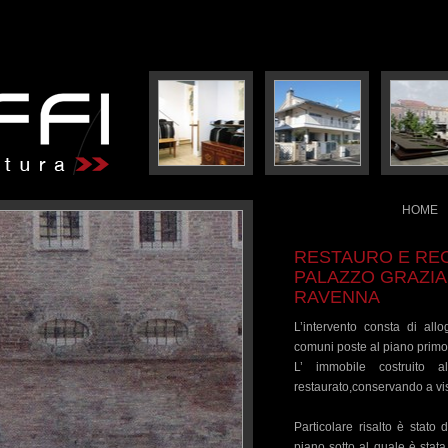
HOME
RESTAURO E RE
PALAZZO GRAZIA
RAVENNA
L’intervento consta di all
comuni poste al piano primo 
L’ immobile costruito 
restaurato,conservando a vis
Particolare risalto è stato 
piano sotto al quale è stata