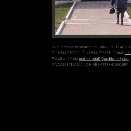
Rebuffi Studio di Architettura - Via Cura, 11 481
Tel. 0544 270988 - Fax 0544 272861 - E-mail
info
E-mail certificata
matteo.rebuffi@archiworldpec.it
P.IVA 02234110399 - C.F. RBFMTT78H13H199Y