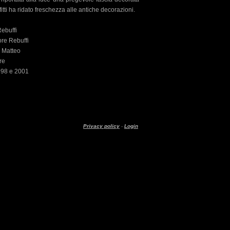
offitti ha ridato freschezza alle antiche decorazioni.
Rebuffi
ore Rebuffi
i Matteo
re
98 e 2001
Privacy policy
-
Login