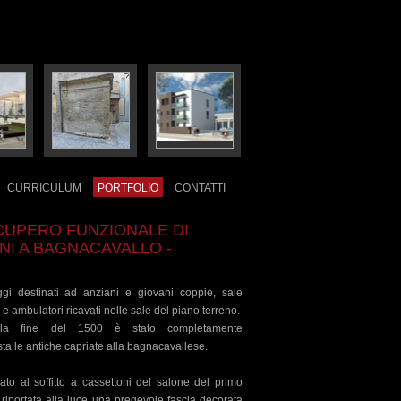
CURRICULUM
PORTFOLIO
CONTATTI
CUPERO FUNZIONALE DI
NI A BAGNACAVALLO -
oggi destinati ad anziani e giovani coppie, sale
e ambulatori ricavati nelle sale del piano terreno.
alla fine del 1500 è stato completamente
ta le antiche capriate alla bagnacavallese.
dato al soffitto a cassettoni del salone del primo
 riportata alla luce una pregevole fascia decorata